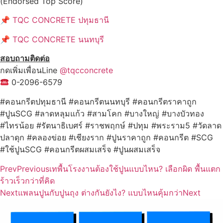
(Endorsed Top Score)
📌
TQC CONCRETE ปทุมธานี
📌
TQC CONCRETE นนทบุรี
สอบถามติดต่อ
กดเพิ่มเพื่อนLine
@tqcconcrete
0-2096-6579
#คอนกรีตปทุมธานี #คอนกรีตนนทบุรี #คอนกรีตราคาถูก
#ปูนSCG #ลาดหลุมแก้ว #สามโคก #บางใหญ่ #บางบัวทอง
#ไทรน้อย #รัตนาธิเบศร์ #ราชพฤกษ์ #ปทุม #พระราม5 #วัดลาด
ปลาดุก #คลองข่อย #เชียงราก #ปูนราคาถูก #คอนกรีต #SCG
#ใช้ปูนSCG #คอนกรีตผสมเสร็จ #ปูนผสมเสร็จ
Prev
Previous
เทพื้นโรงงานต้องใช้ปูนแบบไหน? เลือกผิด พื้นแตก
ร้าวเร็วกว่าที่คิด
Next
แพลนปูนกับปูนถุง ต่างกันยังไง? แบบไหนคุ้มกว่า
Next