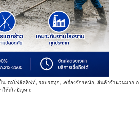
จะเป็น รถโฟล์คลิฟท์, รถบรรทุก, เครื่องจักรหนัก, สินค้าจำนวนมาก กา
ำให้เกิดปัญหา: