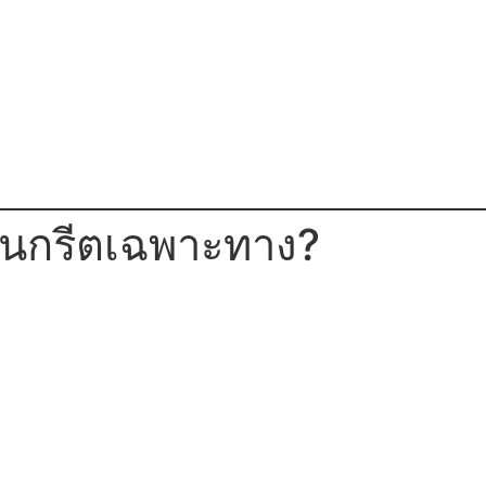
อนกรีตเฉพาะทาง?