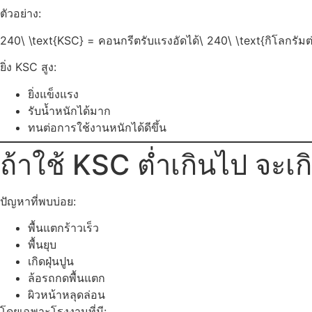
ตัวอย่าง:
240\ \text{KSC} = คอนกรีตรับแรงอัดได้\ 240\ \text{กิโลกรัมต่
ยิ่ง KSC สูง:
ยิ่งแข็งแรง
รับน้ำหนักได้มาก
ทนต่อการใช้งานหนักได้ดีขึ้น
ถ้าใช้ KSC ต่ำเกินไป จะเก
ปัญหาที่พบบ่อย:
พื้นแตกร้าวเร็ว
พื้นยุบ
เกิดฝุ่นปูน
ล้อรถกดพื้นแตก
ผิวหน้าหลุดล่อน
โดยเฉพาะโรงงานที่มี: