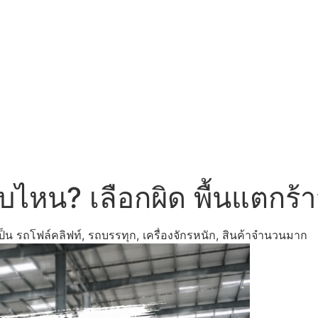
ไหน? เลือกผิด พื้นแตกร้าวเ
าจะเป็น รถโฟล์คลิฟท์, รถบรรทุก, เครื่องจักรหนัก, สินค้าจำนวนมาก