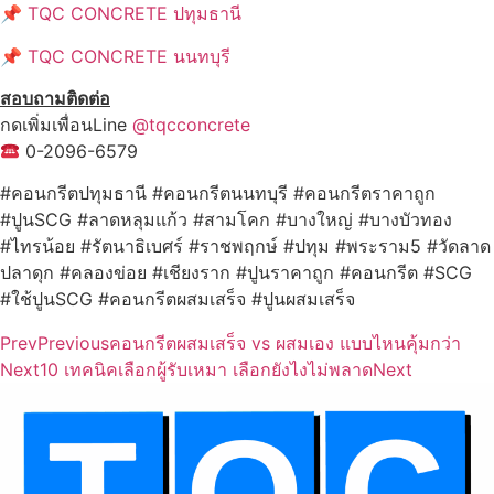
📌
TQC CONCRETE ปทุมธานี
📌
TQC CONCRETE นนทบุรี
สอบถามติดต่อ
กดเพิ่มเพื่อนLine
@tqcconcrete
0-2096-6579
#คอนกรีตปทุมธานี #คอนกรีตนนทบุรี #คอนกรีตราคาถูก
#ปูนSCG #ลาดหลุมแก้ว #สามโคก #บางใหญ่ #บางบัวทอง
#ไทรน้อย #รัตนาธิเบศร์ #ราชพฤกษ์ #ปทุม #พระราม5 #วัดลาด
ปลาดุก #คลองข่อย #เชียงราก #ปูนราคาถูก #คอนกรีต #SCG
#ใช้ปูนSCG #คอนกรีตผสมเสร็จ #ปูนผสมเสร็จ
Prev
Previous
คอนกรีตผสมเสร็จ vs ผสมเอง แบบไหนคุ้มกว่า
Next
10 เทคนิคเลือกผู้รับเหมา เลือกยังไงไม่พลาด
Next