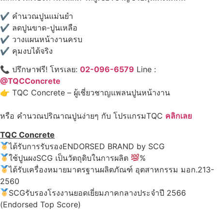
✔ คำนวณปูนแม่นยำ
✔ ลดปูนขาด-ปูนเหลือ
✔ วางแผนหน้างานครบ
✔ คุมงบได้จริง
📞 ปรึกษาฟรี! โทรเลย:
02-096-6579
Line :
@TQCConcrete
👉 TQC Concrete – ผู้เชี่ยวชาญแพลนปูนหน้างาน
หรือ คำนวณปริณาณปูนง่ายๆ กับ โปรแกรมTQC
คลิกเลย
TQC Concrete
ได้รับการรับรองENDORSED BRAND by SCG
ใช้ปูนผงSCG เป็นวัตถุดิบในการผลิต
%
ได้รับเครื่องหมายมาตรฐานผลิตภัณฑ์ อุตสาหกรรม มอก.213-
2560
SCGรับรองโรงงานยอดเยี่ยมภาคกลางประจำปี 2566
(Endorsed Top Score)