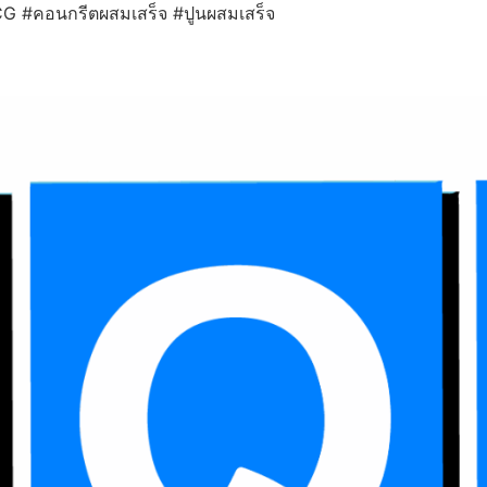
CG #คอนกรีตผสมเสร็จ #ปูนผสมเสร็จ