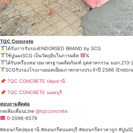
TQC Concrete
ได้รับการรับรองENDORSED BRAND by SCG
ใช้ปูนผงSCG เป็นวัตถุดิบในการผลิต
%
ได้รับเครื่องหมายมาตรฐานผลิตภัณฑ์ อุตสาหกรรม มอก.213
SCGรับรองโรงงานยอดเยี่ยมภาคกลางประจำปี 2566 (Endors
📌
TQC CONCRETE ปทุมธานี
📌
TQC CONCRETE นนทบุรี
สอบถามติดต่อ
กดเพิ่มเพื่อนLine
@tqcconcrete
0-2096-6579
#คอนกรีตปทุมธานี #คอนกรีตนนทบุรี #คอนกรีตราคาถูก #ปูนS