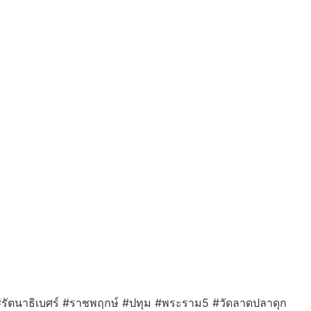
รัตนาธิเบศร์ #ราชพฤกษ์ #ปทุม #พระราม5 #วัดลาดปลาดุก